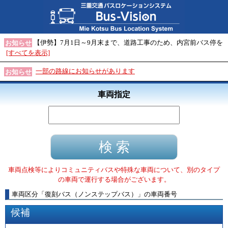
【伊勢】7月1日～9月末まで、道路工事のため、内宮前バス停を
お知らせ
[すべてを表示]
一部の路線にお知らせがあります
お知らせ
車両指定
車両点検等によりコミュニティバスや特殊な車両について、別のタイプ
の車両で運行する場合がございます。
車両区分
「
復刻バス（ノンステップバス）
」
の車両番号
候補