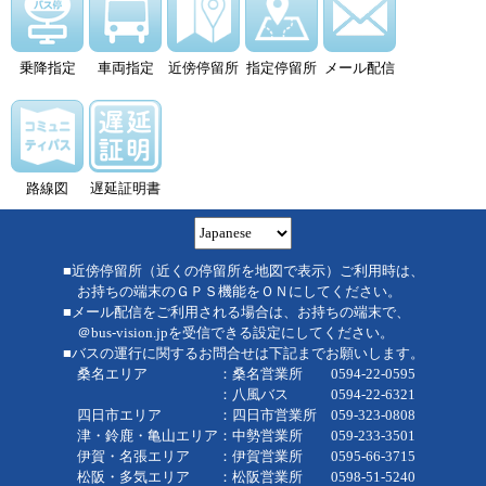
乗降指定
車両指定
近傍停留所
指定停留所
メール配信
路線図
遅延証明書
■近傍停留所（近くの停留所を地図で表示）ご利用時は、
お持ちの端末のＧＰＳ機能をＯＮにしてください。
■メール配信をご利用される場合は、お持ちの端末で、
＠bus-vision.jpを受信できる設定にしてください。
■バスの運行に関するお問合せは下記までお願いします。
桑名エリア ：桑名営業所 0594-22-0595
：八風バス 0594-22-6321
四日市エリア ：四日市営業所 059-323-0808
津・鈴鹿・亀山エリア：中勢営業所 059-233-3501
伊賀・名張エリア ：伊賀営業所 0595-66-3715
松阪・多気エリア ：松阪営業所 0598-51-5240