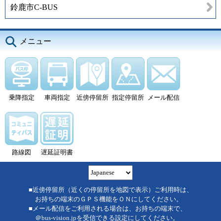
鈴鹿市C-BUS
メニュー
乗降指定
車両指定
近傍停留所
指定停留所
メール配信
路線図
遅延証明書
■近傍停留所（近くの停留所を地図で表示）ご利用時は、
お持ちの端末のＧＰＳ機能をＯＮにしてください。
■メール配信をご利用される場合は、お持ちの端末で、
＠bus-vision.jpを受信できる設定にしてください。