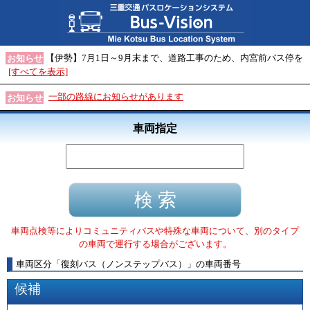
【伊勢】7月1日～9月末まで、道路工事のため、内宮前バス停を
お知らせ
[すべてを表示]
一部の路線にお知らせがあります
お知らせ
車両指定
車両点検等によりコミュニティバスや特殊な車両について、別のタイプ
の車両で運行する場合がございます。
車両区分
「
復刻バス（ノンステップバス）
」
の車両番号
候補