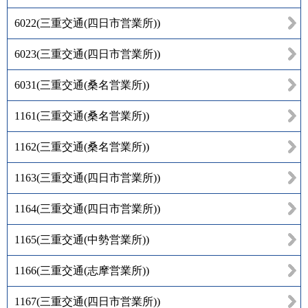
6022
(
三重交通(四日市営業所)
)
6023
(
三重交通(四日市営業所)
)
6031
(
三重交通(桑名営業所)
)
1161
(
三重交通(桑名営業所)
)
1162
(
三重交通(桑名営業所)
)
1163
(
三重交通(四日市営業所)
)
1164
(
三重交通(四日市営業所)
)
1165
(
三重交通(中勢営業所)
)
1166
(
三重交通(志摩営業所)
)
1167
(
三重交通(四日市営業所)
)