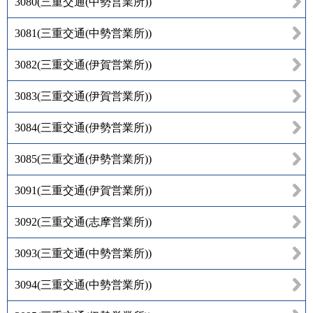
3080
(
三重交通(中勢営業所)
)
3081
(
三重交通(中勢営業所)
)
3082
(
三重交通(伊賀営業所)
)
3083
(
三重交通(伊賀営業所)
)
3084
(
三重交通(伊勢営業所)
)
3085
(
三重交通(伊勢営業所)
)
3091
(
三重交通(伊賀営業所)
)
3092
(
三重交通(志摩営業所)
)
3093
(
三重交通(中勢営業所)
)
3094
(
三重交通(中勢営業所)
)