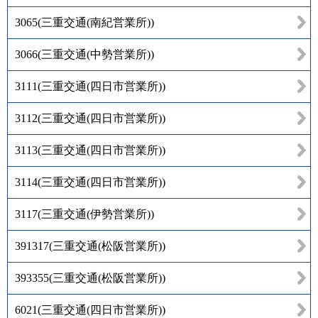
3065
(
三重交通(南紀営業所)
)
3066
(
三重交通(中勢営業所)
)
3111
(
三重交通(四日市営業所)
)
3112
(
三重交通(四日市営業所)
)
3113
(
三重交通(四日市営業所)
)
3114
(
三重交通(四日市営業所)
)
3117
(
三重交通(伊勢営業所)
)
391317
(
三重交通(松阪営業所)
)
393355
(
三重交通(松阪営業所)
)
6021
(
三重交通(四日市営業所)
)