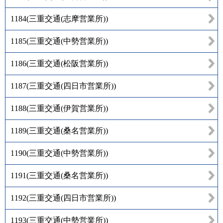
1184
(
三重交通(志摩営業所)
)
1185
(
三重交通(中勢営業所)
)
1186
(
三重交通(松阪営業所)
)
1187
(
三重交通(四日市営業所)
)
1188
(
三重交通(伊賀営業所)
)
1189
(
三重交通(桑名営業所)
)
1190
(
三重交通(中勢営業所)
)
1191
(
三重交通(桑名営業所)
)
1192
(
三重交通(四日市営業所)
)
1193
(
三重交通(中勢営業所)
)