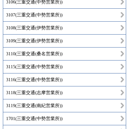
3106
(
三重交通(中勢営業所)
)
3107
(
三重交通(中勢営業所)
)
3108
(
三重交通(伊勢営業所)
)
3109
(
三重交通(伊勢営業所)
)
3110
(
三重交通(桑名営業所)
)
3115
(
三重交通(中勢営業所)
)
3116
(
三重交通(中勢営業所)
)
3118
(
三重交通(志摩営業所)
)
3119
(
三重交通(南紀営業所)
)
1701
(
三重交通(中勢営業所)
)