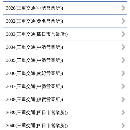
3028
(
三重交通(中勢営業所)
)
3032
(
三重交通(桑名営業所)
)
3033
(
三重交通(四日市営業所)
)
3034
(
三重交通(中勢営業所)
)
3035
(
三重交通(中勢営業所)
)
3036
(
三重交通(南紀営業所)
)
3037
(
三重交通(中勢営業所)
)
3038
(
三重交通(伊賀営業所)
)
3039
(
三重交通(四日市営業所)
)
3040
(
三重交通(四日市営業所)
)