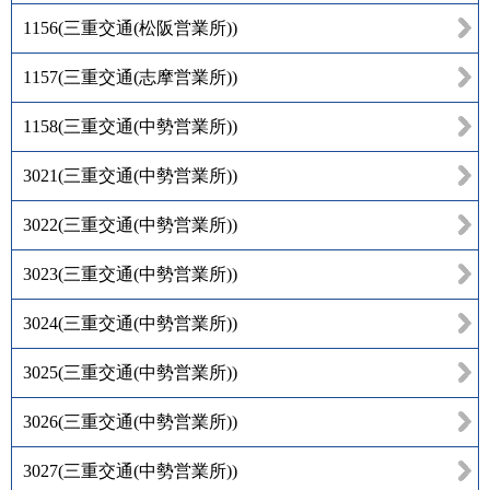
1156
(
三重交通(松阪営業所)
)
1157
(
三重交通(志摩営業所)
)
1158
(
三重交通(中勢営業所)
)
3021
(
三重交通(中勢営業所)
)
3022
(
三重交通(中勢営業所)
)
3023
(
三重交通(中勢営業所)
)
3024
(
三重交通(中勢営業所)
)
3025
(
三重交通(中勢営業所)
)
3026
(
三重交通(中勢営業所)
)
3027
(
三重交通(中勢営業所)
)