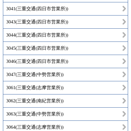
3041
(
三重交通(四日市営業所)
)
3043
(
三重交通(四日市営業所)
)
3044
(
三重交通(四日市営業所)
)
3045
(
三重交通(四日市営業所)
)
3046
(
三重交通(四日市営業所)
)
3047
(
三重交通(中勢営業所)
)
3061
(
三重交通(志摩営業所)
)
3062
(
三重交通(南紀営業所)
)
3063
(
三重交通(中勢営業所)
)
3064
(
三重交通(志摩営業所)
)