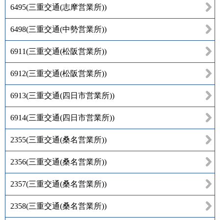
6495
(
三重交通(志摩営業所)
)
6498
(
三重交通(中勢営業所)
)
6911
(
三重交通(松阪営業所)
)
6912
(
三重交通(松阪営業所)
)
6913
(
三重交通(四日市営業所)
)
6914
(
三重交通(四日市営業所)
)
2355
(
三重交通(桑名営業所)
)
2356
(
三重交通(桑名営業所)
)
2357
(
三重交通(桑名営業所)
)
2358
(
三重交通(桑名営業所)
)