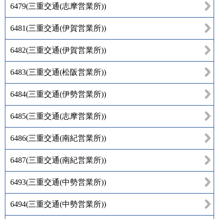
6479
(
三重交通(志摩営業所)
)
6481
(
三重交通(伊賀営業所)
)
6482
(
三重交通(伊賀営業所)
)
6483
(
三重交通(松阪営業所)
)
6484
(
三重交通(伊勢営業所)
)
6485
(
三重交通(志摩営業所)
)
6486
(
三重交通(南紀営業所)
)
6487
(
三重交通(南紀営業所)
)
6493
(
三重交通(中勢営業所)
)
6494
(
三重交通(中勢営業所)
)