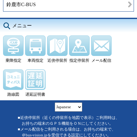
鈴鹿市C-BUS
メニュー
乗降指定
車両指定
近傍停留所
指定停留所
メール配信
路線図
遅延証明書
■近傍停留所（近くの停留所を地図で表示）ご利用時は、
お持ちの端末のＧＰＳ機能をＯＮにしてください。
■メール配信をご利用される場合は、お持ちの端末で、
＠bus-vision.jpを受信できる設定にしてください。