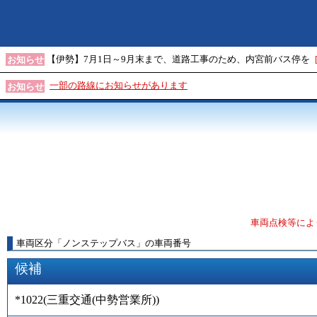
【伊勢】7月1日～9月末まで、道路工事のため、内宮前バス停を
お知らせ
一部の路線にお知らせがあります
お知らせ
車両点検等によ
車両区分
「
ノンステップバス
」
の車両番号
候補
*1022
(
三重交通(中勢営業所)
)