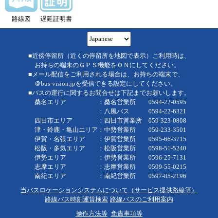
路線図
遅延証明書
■近傍停留所（近くの停留所を地図で表示）ご利用時は、
お持ちの端末のＧＰＳ機能をＯＮにしてください。
■メール配信をご利用される場合は、お持ちの端末で、
＠bus-vision.jpを受信できる設定にしてください。
■バスの運行に関するお問合せは下記までお願いします。
桑名エリア ：桑名営業所 0594-22-0595
：八風バス 0594-22-6321
四日市エリア ：四日市営業所 059-323-0808
津・鈴鹿・亀山エリア：中勢営業所 059-233-3501
伊賀・名張エリア ：伊賀営業所 0595-66-3715
松阪・多気エリア ：松阪営業所 0598-51-5240
伊勢エリア ：伊勢営業所 0596-25-7131
志摩エリア ：志摩営業所 0599-55-0215
南紀エリア ：南紀営業所 0597-85-2196
当バスロケーションシステムについて（サービス提供路線等）
路線バス時刻運賃検索
路線バスのご利用案内
操作方法等
免責事項等