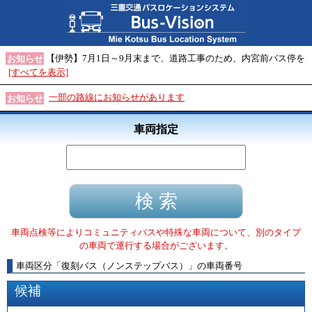
【伊勢】7月1日～9月末まで、道路工事のため、内宮前バス停を
お知らせ
[すべてを表示]
一部の路線にお知らせがあります
お知らせ
車両指定
車両点検等によりコミュニティバスや特殊な車両について、別のタイプ
の車両で運行する場合がございます。
車両区分
「
復刻バス（ノンステップバス）
」
の車両番号
候補