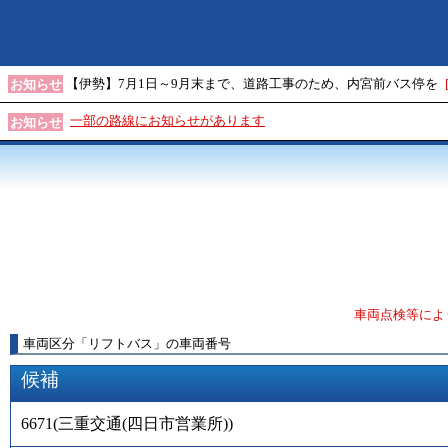
【伊勢】7月1日～9月末まで、道路工事のため、内宮前バス停を
お知らせ
一部の路線にお知らせがあります
お知らせ
車両点検等によ
車両区分
「
リフトバス
」
の車両番号
候補
6671
(
三重交通(四日市営業所)
)