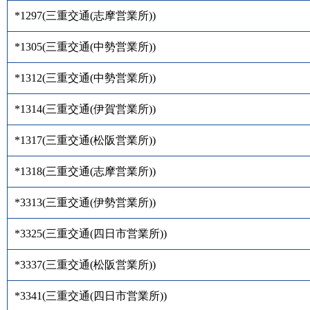
*1297
(
三重交通(志摩営業所)
)
*1305
(
三重交通(中勢営業所)
)
*1312
(
三重交通(中勢営業所)
)
*1314
(
三重交通(伊賀営業所)
)
*1317
(
三重交通(松阪営業所)
)
*1318
(
三重交通(志摩営業所)
)
*3313
(
三重交通(伊勢営業所)
)
*3325
(
三重交通(四日市営業所)
)
*3337
(
三重交通(松阪営業所)
)
*3341
(
三重交通(四日市営業所)
)