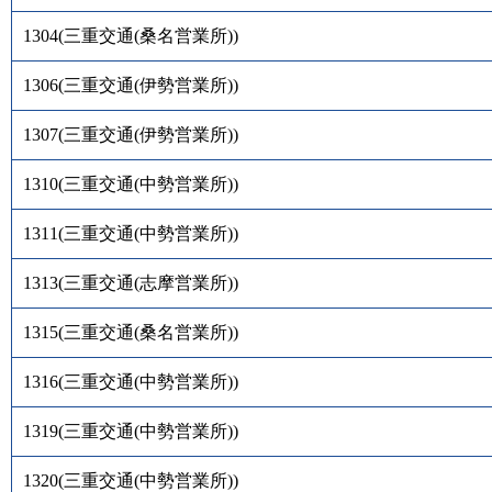
1304
(
三重交通(桑名営業所)
)
1306
(
三重交通(伊勢営業所)
)
1307
(
三重交通(伊勢営業所)
)
1310
(
三重交通(中勢営業所)
)
1311
(
三重交通(中勢営業所)
)
1313
(
三重交通(志摩営業所)
)
1315
(
三重交通(桑名営業所)
)
1316
(
三重交通(中勢営業所)
)
1319
(
三重交通(中勢営業所)
)
1320
(
三重交通(中勢営業所)
)