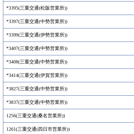
*3395
(
三重交通(松阪営業所)
)
*3397
(
三重交通(中勢営業所)
)
*3399
(
三重交通(伊勢営業所)
)
*3407
(
三重交通(中勢営業所)
)
*3408
(
三重交通(中勢営業所)
)
*3414
(
三重交通(伊賀営業所)
)
*3827
(
三重交通(中勢営業所)
)
*3837
(
三重交通(中勢営業所)
)
1256
(
三重交通(桑名営業所)
)
1261
(
三重交通(四日市営業所)
)