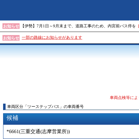
【伊勢】7月1日～9月末まで、道路工事のため、内宮前バス停を
お知らせ
一部の路線にお知らせがあります
お知らせ
車両点検等によ
車両区分
「
ツーステップバス
」
の車両番号
候補
*6661
(
三重交通(志摩営業所)
)