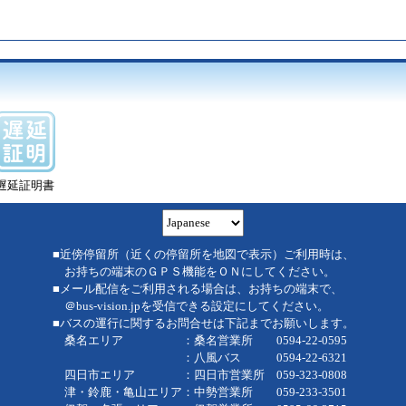
遅延証明書
■近傍停留所（近くの停留所を地図で表示）ご利用時は、
お持ちの端末のＧＰＳ機能をＯＮにしてください。
■メール配信をご利用される場合は、お持ちの端末で、
＠bus-vision.jpを受信できる設定にしてください。
■バスの運行に関するお問合せは下記までお願いします。
桑名エリア ：桑名営業所 0594-22-0595
：八風バス 0594-22-6321
四日市エリア ：四日市営業所 059-323-0808
津・鈴鹿・亀山エリア：中勢営業所 059-233-3501