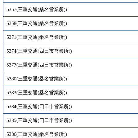
5357
(
三重交通(桑名営業所)
)
5358
(
三重交通(桑名営業所)
)
5371
(
三重交通(桑名営業所)
)
5374
(
三重交通(四日市営業所)
)
5377
(
三重交通(四日市営業所)
)
5380
(
三重交通(桑名営業所)
)
5383
(
三重交通(桑名営業所)
)
5384
(
三重交通(四日市営業所)
)
5385
(
三重交通(四日市営業所)
)
5386
(
三重交通(桑名営業所)
)