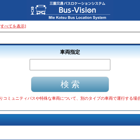
[すべてを表示]
車両指定
りコミュニティバスや特殊な車両について、別のタイプの車両で運行する場