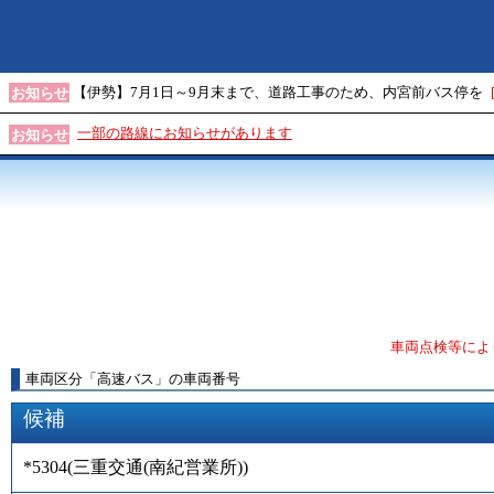
【伊勢】7月1日～9月末まで、道路工事のため、内宮前バス停を
お知らせ
一部の路線にお知らせがあります
お知らせ
車両点検等によ
車両区分
「
高速バス
」
の車両番号
候補
*5304
(
三重交通(南紀営業所)
)