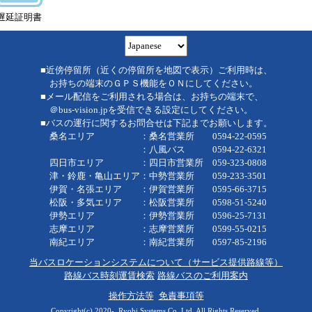
遅延証明書
■近傍停留所（近くの停留所を地図で表示）ご利用時は、
お持ちの端末のＧＰＳ機能をＯＮにしてください。
■メール配信をご利用される場合は、お持ちの端末で、
＠bus-vision.jpを受信できる設定にしてください。
■バスの運行に関するお問合せは下記までお願いします。
桑名エリア ：桑名営業所 0594-22-0595
：八風バス 0594-22-6321
四日市エリア ：四日市営業所 059-323-0808
津・鈴鹿・亀山エリア：中勢営業所 059-233-3501
伊賀・名張エリア ：伊賀営業所 0595-66-3715
松阪・多気エリア ：松阪営業所 0598-51-5240
伊勢エリア ：伊勢営業所 0596-25-7131
志摩エリア ：志摩営業所 0599-55-0215
南紀エリア ：南紀営業所 0597-85-2196
当バスロケーションシステムについて（サービス提供路線等）
路線バス時刻運賃検索
路線バスのご利用案内
操作方法等
免責事項等
Copyright(c) 2020-, Ryobi Systems Co.,Ltd. All Rights Reserved.