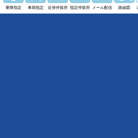
乗降指定
車両指定
近傍停留所
指定停留所
メール配信
路線図