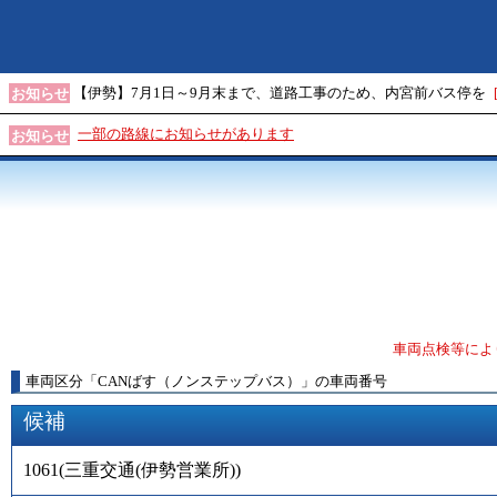
【伊勢】7月1日～9月末まで、道路工事のため、内宮前バス停を
お知らせ
一部の路線にお知らせがあります
お知らせ
車両点検等によ
車両区分
「
CANばす（ノンステップバス）
」
の車両番号
候補
1061
(
三重交通(伊勢営業所)
)