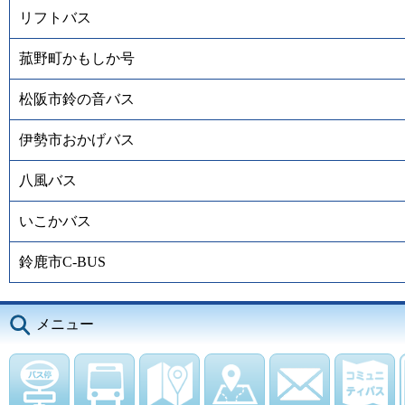
リフトバス
菰野町かもしか号
松阪市鈴の音バス
伊勢市おかげバス
八風バス
いこかバス
鈴鹿市C-BUS
メニュー