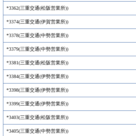
*3362
(
三重交通(松阪営業所)
)
*3374
(
三重交通(伊賀営業所)
)
*3378
(
三重交通(中勢営業所)
)
*3379
(
三重交通(中勢営業所)
)
*3381
(
三重交通(松阪営業所)
)
*3384
(
三重交通(伊勢営業所)
)
*3398
(
三重交通(伊勢営業所)
)
*3399
(
三重交通(伊勢営業所)
)
*3403
(
三重交通(松阪営業所)
)
*3405
(
三重交通(中勢営業所)
)