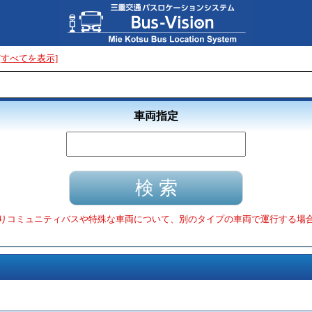
[すべてを表示]
車両指定
りコミュニティバスや特殊な車両について、別のタイプの車両で運行する場