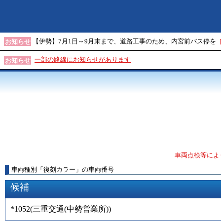
【伊勢】7月1日～9月末まで、道路工事のため、内宮前バス停を
お知らせ
一部の路線にお知らせがあります
お知らせ
車両点検等によ
車両種別
「
復刻カラー
」
の車両番号
候補
*1052
(
三重交通(中勢営業所)
)