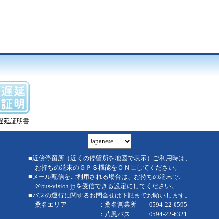
遅延証明書
■近傍停留所（近くの停留所を地図で表示）ご利用時は、
お持ちの端末のＧＰＳ機能をＯＮにしてください。
■メール配信をご利用される場合は、お持ちの端末で、
＠bus-vision.jpを受信できる設定にしてください。
■バスの運行に関するお問合せは下記までお願いします。
桑名エリア ：桑名営業所 0594-22-0595
：八風バス 0594-22-6321