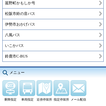
菰野町かもしか号
松阪市鈴の音バス
伊勢市おかげバス
八風バス
いこかバス
鈴鹿市C-BUS
メニュー
乗降指定
車両指定
近傍停留所
指定停留所
メール配信