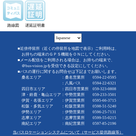
路線図
遅延証明書
■近傍停留所（近くの停留所を地図で表示）ご利用時は、
お持ちの端末のＧＰＳ機能をＯＮにしてください。
■メール配信をご利用される場合は、お持ちの端末で、
＠bus-vision.jpを受信できる設定にしてください。
■バスの運行に関するお問合せは下記までお願いします。
桑名エリア ：桑名営業所 0594-22-0595
：八風バス 0594-22-6321
四日市エリア ：四日市営業所 059-323-0808
津・鈴鹿・亀山エリア：中勢営業所 059-233-3501
伊賀・名張エリア ：伊賀営業所 0595-66-3715
松阪・多気エリア ：松阪営業所 0598-51-5240
伊勢エリア ：伊勢営業所 0596-25-7131
志摩エリア ：志摩営業所 0599-55-0215
南紀エリア ：南紀営業所 0597-85-2196
当バスロケーションシステムについて（サービス提供路線等）