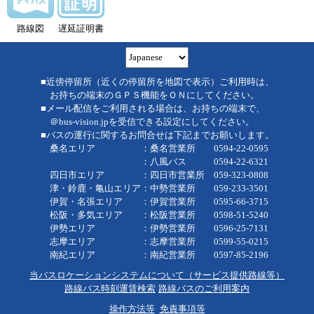
路線図
遅延証明書
■近傍停留所（近くの停留所を地図で表示）ご利用時は、
お持ちの端末のＧＰＳ機能をＯＮにしてください。
■メール配信をご利用される場合は、お持ちの端末で、
＠bus-vision.jpを受信できる設定にしてください。
■バスの運行に関するお問合せは下記までお願いします。
桑名エリア ：桑名営業所 0594-22-0595
：八風バス 0594-22-6321
四日市エリア ：四日市営業所 059-323-0808
津・鈴鹿・亀山エリア：中勢営業所 059-233-3501
伊賀・名張エリア ：伊賀営業所 0595-66-3715
松阪・多気エリア ：松阪営業所 0598-51-5240
伊勢エリア ：伊勢営業所 0596-25-7131
志摩エリア ：志摩営業所 0599-55-0215
南紀エリア ：南紀営業所 0597-85-2196
当バスロケーションシステムについて（サービス提供路線等）
路線バス時刻運賃検索
路線バスのご利用案内
操作方法等
免責事項等