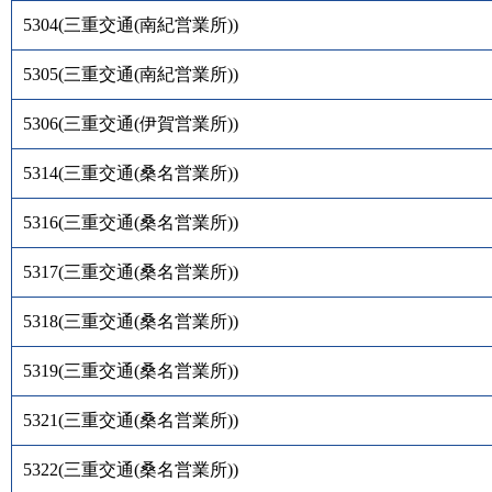
5304
(
三重交通(南紀営業所)
)
5305
(
三重交通(南紀営業所)
)
5306
(
三重交通(伊賀営業所)
)
5314
(
三重交通(桑名営業所)
)
5316
(
三重交通(桑名営業所)
)
5317
(
三重交通(桑名営業所)
)
5318
(
三重交通(桑名営業所)
)
5319
(
三重交通(桑名営業所)
)
5321
(
三重交通(桑名営業所)
)
5322
(
三重交通(桑名営業所)
)