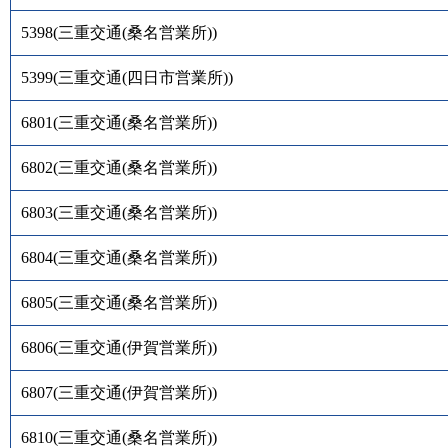
5398
(
三重交通(桑名営業所)
)
5399
(
三重交通(四日市営業所)
)
6801
(
三重交通(桑名営業所)
)
6802
(
三重交通(桑名営業所)
)
6803
(
三重交通(桑名営業所)
)
6804
(
三重交通(桑名営業所)
)
6805
(
三重交通(桑名営業所)
)
6806
(
三重交通(伊賀営業所)
)
6807
(
三重交通(伊賀営業所)
)
6810
(
三重交通(桑名営業所)
)