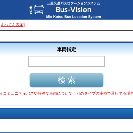
[すべてを表示]
車両指定
りコミュニティバスや特殊な車両について、別のタイプの車両で運行する場