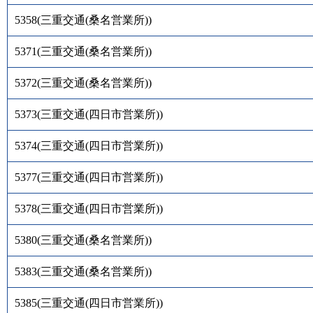
5358
(
三重交通(桑名営業所)
)
5371
(
三重交通(桑名営業所)
)
5372
(
三重交通(桑名営業所)
)
5373
(
三重交通(四日市営業所)
)
5374
(
三重交通(四日市営業所)
)
5377
(
三重交通(四日市営業所)
)
5378
(
三重交通(四日市営業所)
)
5380
(
三重交通(桑名営業所)
)
5383
(
三重交通(桑名営業所)
)
5385
(
三重交通(四日市営業所)
)