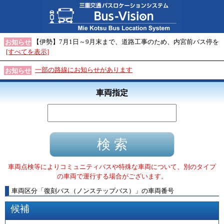
【伊勢】7月1日～9月末まで、道路工事のため、内宮前バス停を
お知らせ
[すべてを表示]
一部の路線にお知らせがあります
お知らせ
車両指定
車両点検等によりコミュニティバスや特殊な車両について、別のタイプ
の車両で運行する場合がございます。
車両区分
「
復刻バス（ノンステップバス）
」
の車両番号
候補