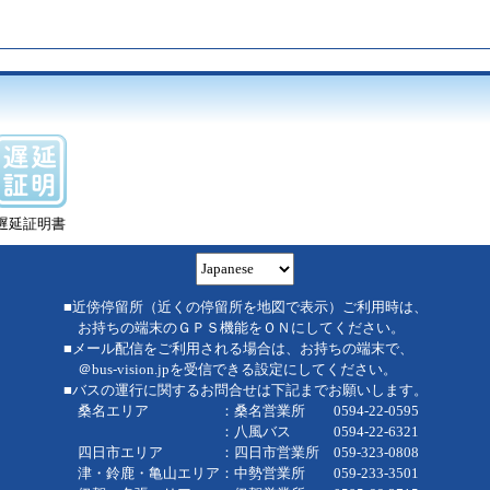
遅延証明書
■近傍停留所（近くの停留所を地図で表示）ご利用時は、
お持ちの端末のＧＰＳ機能をＯＮにしてください。
■メール配信をご利用される場合は、お持ちの端末で、
＠bus-vision.jpを受信できる設定にしてください。
■バスの運行に関するお問合せは下記までお願いします。
桑名エリア ：桑名営業所 0594-22-0595
：八風バス 0594-22-6321
四日市エリア ：四日市営業所 059-323-0808
津・鈴鹿・亀山エリア：中勢営業所 059-233-3501