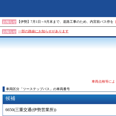
【伊勢】7月1日～9月末まで、道路工事のため、内宮前バス停を
お知らせ
一部の路線にお知らせがあります
お知らせ
車両点検等によ
車両区分
「
ツーステップバス
」
の車両番号
候補
6650
(
三重交通(伊勢営業所)
)