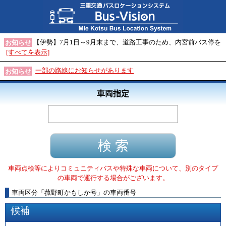
【伊勢】7月1日～9月末まで、道路工事のため、内宮前バス停を
お知らせ
[すべてを表示]
一部の路線にお知らせがあります
お知らせ
車両指定
車両点検等によりコミュニティバスや特殊な車両について、別のタイプ
の車両で運行する場合がございます。
車両区分
「
菰野町かもしか号
」
の車両番号
候補