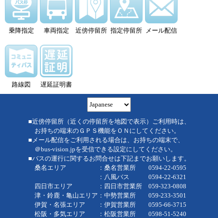
乗降指定
車両指定
近傍停留所
指定停留所
メール配信
路線図
遅延証明書
■近傍停留所（近くの停留所を地図で表示）ご利用時は、
お持ちの端末のＧＰＳ機能をＯＮにしてください。
■メール配信をご利用される場合は、お持ちの端末で、
＠bus-vision.jpを受信できる設定にしてください。
■バスの運行に関するお問合せは下記までお願いします。
桑名エリア ：桑名営業所 0594-22-0595
：八風バス 0594-22-6321
四日市エリア ：四日市営業所 059-323-0808
津・鈴鹿・亀山エリア：中勢営業所 059-233-3501
伊賀・名張エリア ：伊賀営業所 0595-66-3715
松阪・多気エリア ：松阪営業所 0598-51-5240