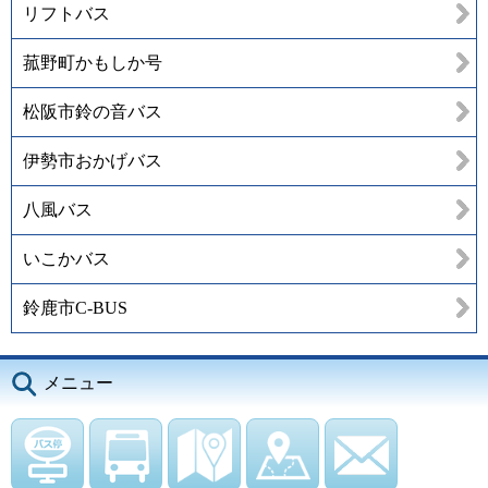
リフトバス
菰野町かもしか号
松阪市鈴の音バス
伊勢市おかげバス
八風バス
いこかバス
鈴鹿市C-BUS
メニュー