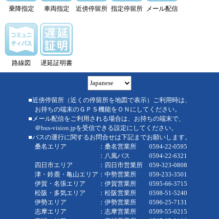
乗降指定
車両指定
近傍停留所
指定停留所
メール配信
路線図
遅延証明書
■近傍停留所（近くの停留所を地図で表示）ご利用時は、
お持ちの端末のＧＰＳ機能をＯＮにしてください。
■メール配信をご利用される場合は、お持ちの端末で、
＠bus-vision.jpを受信できる設定にしてください。
■バスの運行に関するお問合せは下記までお願いします。
桑名エリア ：桑名営業所 0594-22-0595
：八風バス 0594-22-6321
四日市エリア ：四日市営業所 059-323-0808
津・鈴鹿・亀山エリア：中勢営業所 059-233-3501
伊賀・名張エリア ：伊賀営業所 0595-66-3715
松阪・多気エリア ：松阪営業所 0598-51-5240
伊勢エリア ：伊勢営業所 0596-25-7131
志摩エリア ：志摩営業所 0599-55-0215