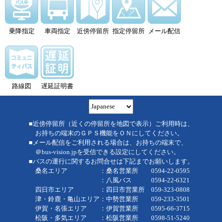
乗降指定
車両指定
近傍停留所
指定停留所
メール配信
路線図
遅延証明書
■近傍停留所（近くの停留所を地図で表示）ご利用時は、
お持ちの端末のＧＰＳ機能をＯＮにしてください。
■メール配信をご利用される場合は、お持ちの端末で、
＠bus-vision.jpを受信できる設定にしてください。
■バスの運行に関するお問合せは下記までお願いします。
桑名エリア ：桑名営業所 0594-22-0595
：八風バス 0594-22-6321
四日市エリア ：四日市営業所 059-323-0808
津・鈴鹿・亀山エリア：中勢営業所 059-233-3501
伊賀・名張エリア ：伊賀営業所 0595-66-3715
松阪・多気エリア ：松阪営業所 0598-51-5240