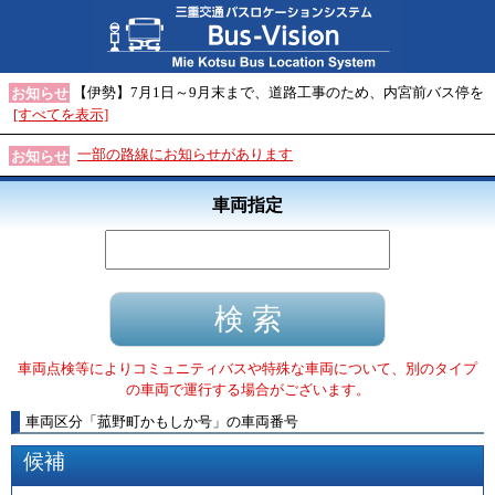
【伊勢】7月1日～9月末まで、道路工事のため、内宮前バス停を
お知らせ
[すべてを表示]
一部の路線にお知らせがあります
お知らせ
車両指定
車両点検等によりコミュニティバスや特殊な車両について、別のタイプ
の車両で運行する場合がございます。
車両区分
「
菰野町かもしか号
」
の車両番号
候補