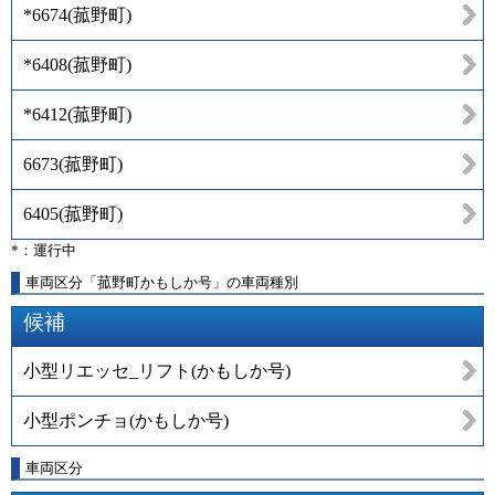
*6674
(
菰野町
)
*6408
(
菰野町
)
*6412
(
菰野町
)
6673
(
菰野町
)
6405
(
菰野町
)
*：運行中
車両区分「菰野町かもしか号」の車両種別
候補
小型リエッセ_リフト(かもしか号)
小型ポンチョ(かもしか号)
車両区分