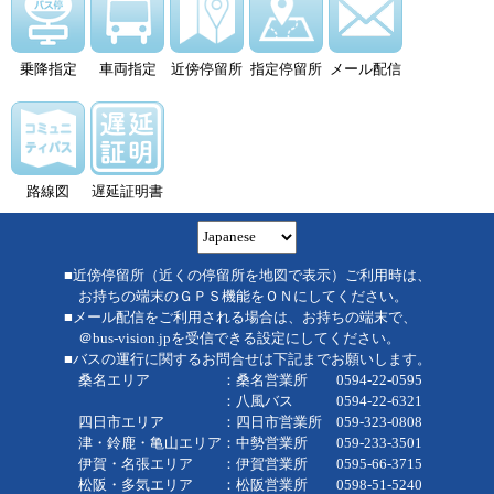
乗降指定
車両指定
近傍停留所
指定停留所
メール配信
路線図
遅延証明書
■近傍停留所（近くの停留所を地図で表示）ご利用時は、
お持ちの端末のＧＰＳ機能をＯＮにしてください。
■メール配信をご利用される場合は、お持ちの端末で、
＠bus-vision.jpを受信できる設定にしてください。
■バスの運行に関するお問合せは下記までお願いします。
桑名エリア ：桑名営業所 0594-22-0595
：八風バス 0594-22-6321
四日市エリア ：四日市営業所 059-323-0808
津・鈴鹿・亀山エリア：中勢営業所 059-233-3501
伊賀・名張エリア ：伊賀営業所 0595-66-3715
松阪・多気エリア ：松阪営業所 0598-51-5240