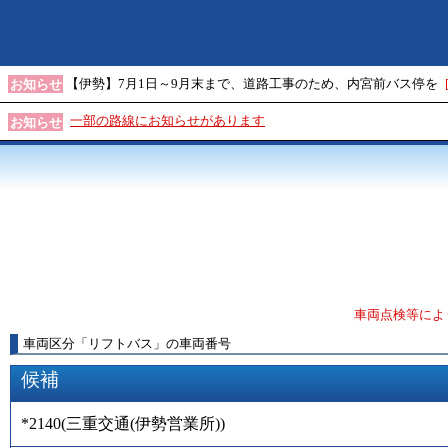
【伊勢】7月1日～9月末まで、道路工事のため、内宮前バス停を
お知らせ
一部の路線にお知らせがあります
お知らせ
車両点検等によ
車両区分
「
リフトバス
」
の車両番号
候補
*2140
(
三重交通(伊勢営業所)
)