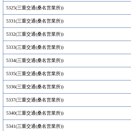
5325
(
三重交通(桑名営業所)
)
5331
(
三重交通(桑名営業所)
)
5332
(
三重交通(桑名営業所)
)
5333
(
三重交通(桑名営業所)
)
5334
(
三重交通(桑名営業所)
)
5335
(
三重交通(桑名営業所)
)
5336
(
三重交通(桑名営業所)
)
5337
(
三重交通(桑名営業所)
)
5340
(
三重交通(桑名営業所)
)
5341
(
三重交通(桑名営業所)
)