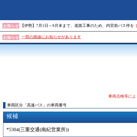
【伊勢】7月1日～9月末まで、道路工事のため、内宮前バス停を
お知らせ
一部の路線にお知らせがあります
お知らせ
車両点検等によ
車両区分
「
高速バス
」
の車両番号
候補
*5304
(
三重交通(南紀営業所)
)