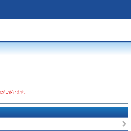
合がございます。