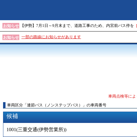
【伊勢】7月1日～9月末まで、道路工事のため、内宮前バス停を
お知らせ
一部の路線にお知らせがあります
お知らせ
車両点検等によ
車両区分
「
連節バス（ノンステップバス）
」
の車両番号
候補
1001
(
三重交通(伊勢営業所)
)