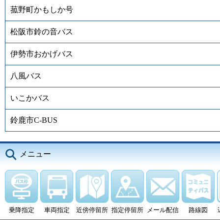
菰野町かもしか号
松阪市鈴の音バス
伊勢市おかげバス
八風バス
いこかバス
鈴鹿市C-BUS
メニュー
乗降指定
車両指定
近傍停留所
指定停留所
メール配信
路線図