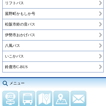
リフトバス
菰野町かもしか号
松阪市鈴の音バス
伊勢市おかげバス
八風バス
いこかバス
鈴鹿市C-BUS
メニュー