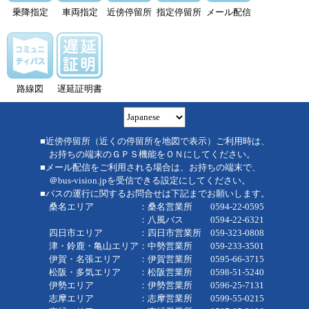
乗降指定
車両指定
近傍停留所
指定停留所
メール配信
路線図
遅延証明書
■近傍停留所（近くの停留所を地図で表示）ご利用時は、
お持ちの端末のＧＰＳ機能をＯＮにしてください。
■メール配信をご利用される場合は、お持ちの端末で、
＠bus-vision.jpを受信できる設定にしてください。
■バスの運行に関するお問合せは下記までお願いします。
桑名エリア ：桑名営業所 0594-22-0595
：八風バス 0594-22-6321
四日市エリア ：四日市営業所 059-323-0808
津・鈴鹿・亀山エリア：中勢営業所 059-233-3501
伊賀・名張エリア ：伊賀営業所 0595-66-3715
松阪・多気エリア ：松阪営業所 0598-51-5240
伊勢エリア ：伊勢営業所 0596-25-7131
志摩エリア ：志摩営業所 0599-55-0215