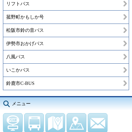
リフトバス
菰野町かもしか号
松阪市鈴の音バス
伊勢市おかげバス
八風バス
いこかバス
鈴鹿市C-BUS
メニュー