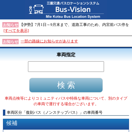
【伊勢】7月1日～9月末まで、道路工事のため、内宮前バス停を
お知らせ
[すべてを表示]
一部の路線にお知らせがあります
お知らせ
車両指定
車両点検等によりコミュニティバスや特殊な車両について、別のタイプ
の車両で運行する場合がございます。
車両区分
「
復刻バス（ノンステップバス）
」
の車両番号
候補