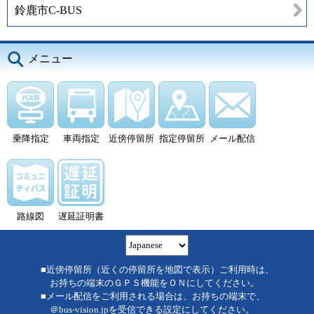
鈴鹿市C-BUS
メニュー
乗降指定
車両指定
近傍停留所
指定停留所
メール配信
路線図
遅延証明書
■近傍停留所（近くの停留所を地図で表示）ご利用時は、
お持ちの端末のＧＰＳ機能をＯＮにしてください。
■メール配信をご利用される場合は、お持ちの端末で、
＠bus-vision.jpを受信できる設定にしてください。