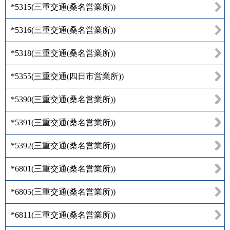
*5315
(
三重交通(桑名営業所)
)
*5316
(
三重交通(桑名営業所)
)
*5318
(
三重交通(桑名営業所)
)
*5355
(
三重交通(四日市営業所)
)
*5390
(
三重交通(桑名営業所)
)
*5391
(
三重交通(桑名営業所)
)
*5392
(
三重交通(桑名営業所)
)
*6801
(
三重交通(桑名営業所)
)
*6805
(
三重交通(桑名営業所)
)
*6811
(
三重交通(桑名営業所)
)