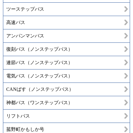
ツーステップバス
高速バス
アンパンマンバス
復刻バス（ノンステップバス）
連節バス（ノンステップバス）
電気バス（ノンステップバス）
CANばす（ノンステップバス）
神都バス（ワンステップバス）
リフトバス
菰野町かもしか号