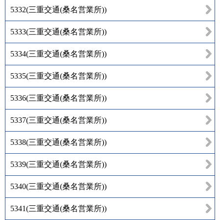
5332
(
三重交通(桑名営業所)
)
5333
(
三重交通(桑名営業所)
)
5334
(
三重交通(桑名営業所)
)
5335
(
三重交通(桑名営業所)
)
5336
(
三重交通(桑名営業所)
)
5337
(
三重交通(桑名営業所)
)
5338
(
三重交通(桑名営業所)
)
5339
(
三重交通(桑名営業所)
)
5340
(
三重交通(桑名営業所)
)
5341
(
三重交通(桑名営業所)
)