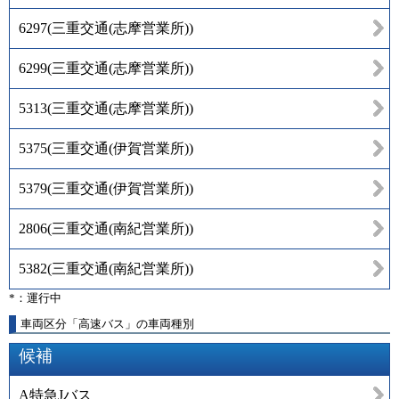
6297
(
三重交通(志摩営業所)
)
6299
(
三重交通(志摩営業所)
)
5313
(
三重交通(志摩営業所)
)
5375
(
三重交通(伊賀営業所)
)
5379
(
三重交通(伊賀営業所)
)
2806
(
三重交通(南紀営業所)
)
5382
(
三重交通(南紀営業所)
)
*：運行中
車両区分「高速バス」の車両種別
候補
A特急Jバス