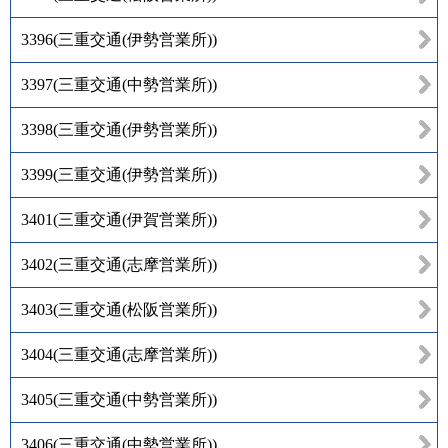
3396
(
三重交通(伊勢営業所)
)
3397
(
三重交通(中勢営業所)
)
3398
(
三重交通(伊勢営業所)
)
3399
(
三重交通(伊勢営業所)
)
3401
(
三重交通(伊賀営業所)
)
3402
(
三重交通(志摩営業所)
)
3403
(
三重交通(松阪営業所)
)
3404
(
三重交通(志摩営業所)
)
3405
(
三重交通(中勢営業所)
)
3406
(
三重交通(中勢営業所)
)