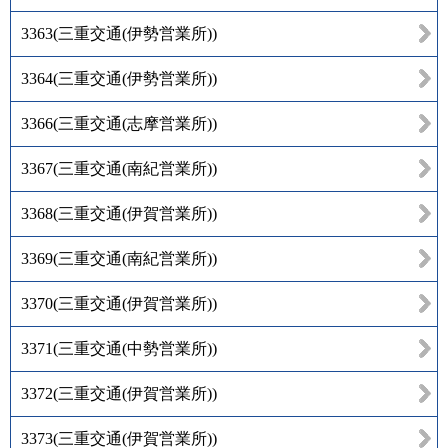
3363
(
三重交通(伊勢営業所)
)
3364
(
三重交通(伊勢営業所)
)
3366
(
三重交通(志摩営業所)
)
3367
(
三重交通(南紀営業所)
)
3368
(
三重交通(伊賀営業所)
)
3369
(
三重交通(南紀営業所)
)
3370
(
三重交通(伊賀営業所)
)
3371
(
三重交通(中勢営業所)
)
3372
(
三重交通(伊賀営業所)
)
3373
(
三重交通(伊賀営業所)
)