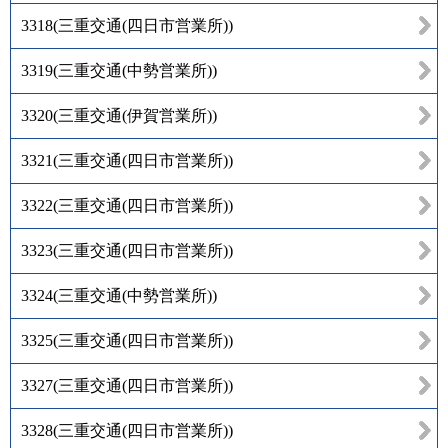
3318
(
三重交通(四日市営業所)
)
3319
(
三重交通(中勢営業所)
)
3320
(
三重交通(伊賀営業所)
)
3321
(
三重交通(四日市営業所)
)
3322
(
三重交通(四日市営業所)
)
3323
(
三重交通(四日市営業所)
)
3324
(
三重交通(中勢営業所)
)
3325
(
三重交通(四日市営業所)
)
3327
(
三重交通(四日市営業所)
)
3328
(
三重交通(四日市営業所)
)