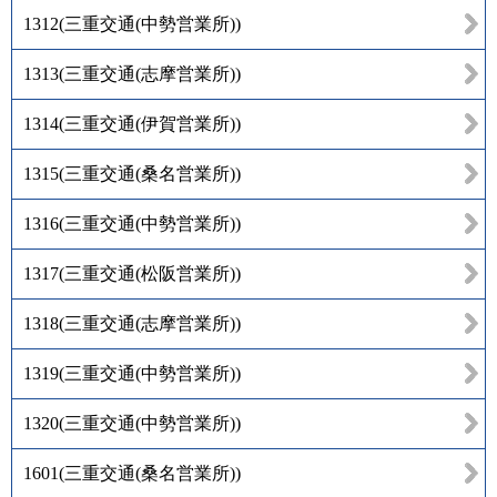
1312
(
三重交通(中勢営業所)
)
1313
(
三重交通(志摩営業所)
)
1314
(
三重交通(伊賀営業所)
)
1315
(
三重交通(桑名営業所)
)
1316
(
三重交通(中勢営業所)
)
1317
(
三重交通(松阪営業所)
)
1318
(
三重交通(志摩営業所)
)
1319
(
三重交通(中勢営業所)
)
1320
(
三重交通(中勢営業所)
)
1601
(
三重交通(桑名営業所)
)