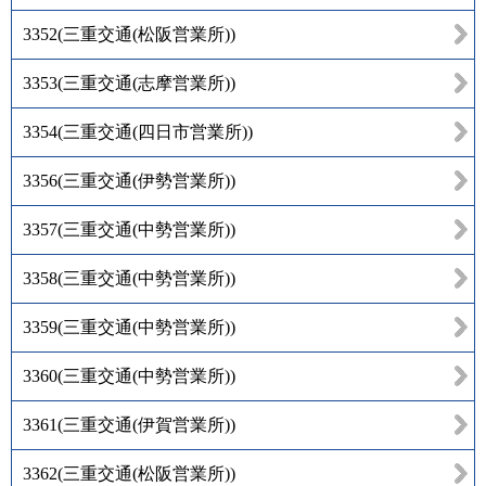
3352
(
三重交通(松阪営業所)
)
3353
(
三重交通(志摩営業所)
)
3354
(
三重交通(四日市営業所)
)
3356
(
三重交通(伊勢営業所)
)
3357
(
三重交通(中勢営業所)
)
3358
(
三重交通(中勢営業所)
)
3359
(
三重交通(中勢営業所)
)
3360
(
三重交通(中勢営業所)
)
3361
(
三重交通(伊賀営業所)
)
3362
(
三重交通(松阪営業所)
)