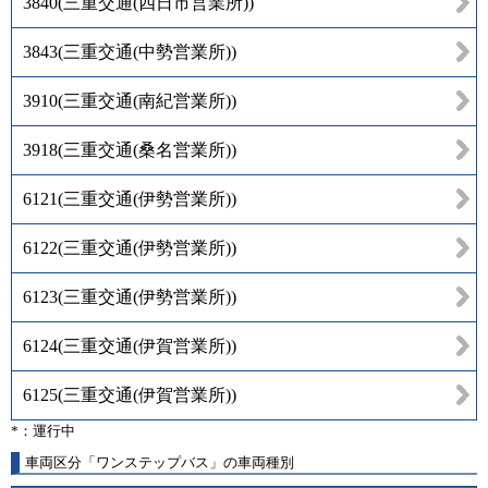
3840
(
三重交通(四日市営業所)
)
3843
(
三重交通(中勢営業所)
)
3910
(
三重交通(南紀営業所)
)
3918
(
三重交通(桑名営業所)
)
6121
(
三重交通(伊勢営業所)
)
6122
(
三重交通(伊勢営業所)
)
6123
(
三重交通(伊勢営業所)
)
6124
(
三重交通(伊賀営業所)
)
6125
(
三重交通(伊賀営業所)
)
*：運行中
車両区分「ワンステップバス」の車両種別