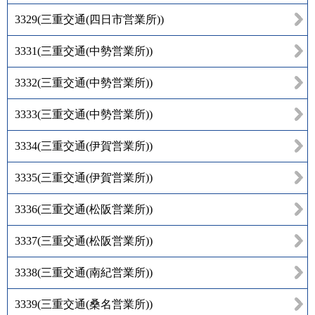
3329
(
三重交通(四日市営業所)
)
3331
(
三重交通(中勢営業所)
)
3332
(
三重交通(中勢営業所)
)
3333
(
三重交通(中勢営業所)
)
3334
(
三重交通(伊賀営業所)
)
3335
(
三重交通(伊賀営業所)
)
3336
(
三重交通(松阪営業所)
)
3337
(
三重交通(松阪営業所)
)
3338
(
三重交通(南紀営業所)
)
3339
(
三重交通(桑名営業所)
)