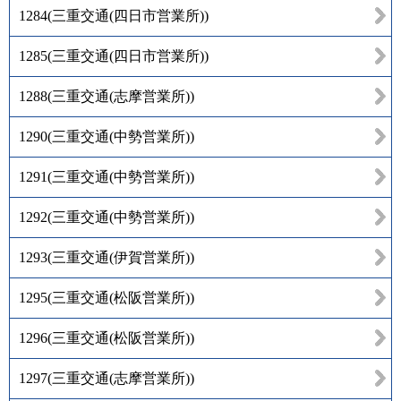
1284
(
三重交通(四日市営業所)
)
1285
(
三重交通(四日市営業所)
)
1288
(
三重交通(志摩営業所)
)
1290
(
三重交通(中勢営業所)
)
1291
(
三重交通(中勢営業所)
)
1292
(
三重交通(中勢営業所)
)
1293
(
三重交通(伊賀営業所)
)
1295
(
三重交通(松阪営業所)
)
1296
(
三重交通(松阪営業所)
)
1297
(
三重交通(志摩営業所)
)