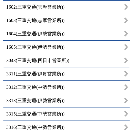
1602
(
三重交通(志摩営業所)
)
1603
(
三重交通(志摩営業所)
)
1604
(
三重交通(伊勢営業所)
)
1605
(
三重交通(伊勢営業所)
)
3048
(
三重交通(四日市営業所)
)
3311
(
三重交通(伊賀営業所)
)
3312
(
三重交通(中勢営業所)
)
3313
(
三重交通(伊勢営業所)
)
3315
(
三重交通(中勢営業所)
)
3316
(
三重交通(中勢営業所)
)