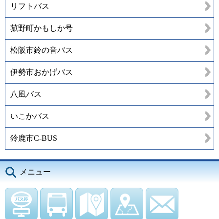
リフトバス
菰野町かもしか号
松阪市鈴の音バス
伊勢市おかげバス
八風バス
いこかバス
鈴鹿市C-BUS
メニュー