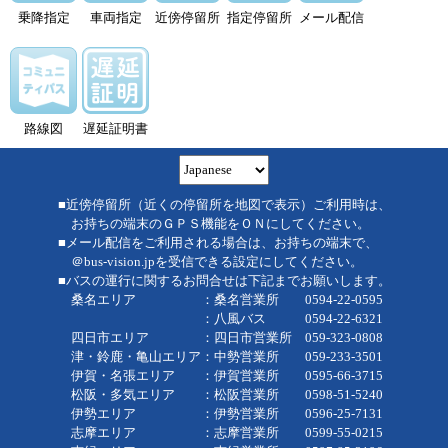
乗降指定
車両指定
近傍停留所
指定停留所
メール配信
路線図
遅延証明書
■近傍停留所（近くの停留所を地図で表示）ご利用時は、
お持ちの端末のＧＰＳ機能をＯＮにしてください。
■メール配信をご利用される場合は、お持ちの端末で、
＠bus-vision.jpを受信できる設定にしてください。
■バスの運行に関するお問合せは下記までお願いします。
桑名エリア ：桑名営業所 0594-22-0595
：八風バス 0594-22-6321
四日市エリア ：四日市営業所 059-323-0808
津・鈴鹿・亀山エリア：中勢営業所 059-233-3501
伊賀・名張エリア ：伊賀営業所 0595-66-3715
松阪・多気エリア ：松阪営業所 0598-51-5240
伊勢エリア ：伊勢営業所 0596-25-7131
志摩エリア ：志摩営業所 0599-55-0215