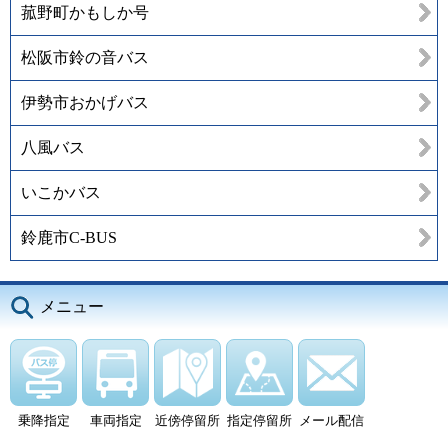
菰野町かもしか号
松阪市鈴の音バス
伊勢市おかげバス
八風バス
いこかバス
鈴鹿市C-BUS
メニュー
乗降指定
車両指定
近傍停留所
指定停留所
メール配信