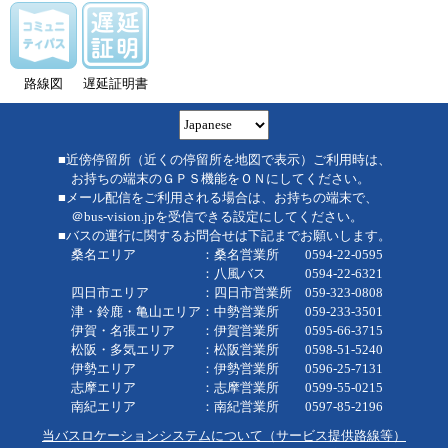
路線図
遅延証明書
■近傍停留所（近くの停留所を地図で表示）ご利用時は、
お持ちの端末のＧＰＳ機能をＯＮにしてください。
■メール配信をご利用される場合は、お持ちの端末で、
＠bus-vision.jpを受信できる設定にしてください。
■バスの運行に関するお問合せは下記までお願いします。
桑名エリア ：桑名営業所 0594-22-0595
：八風バス 0594-22-6321
四日市エリア ：四日市営業所 059-323-0808
津・鈴鹿・亀山エリア：中勢営業所 059-233-3501
伊賀・名張エリア ：伊賀営業所 0595-66-3715
松阪・多気エリア ：松阪営業所 0598-51-5240
伊勢エリア ：伊勢営業所 0596-25-7131
志摩エリア ：志摩営業所 0599-55-0215
南紀エリア ：南紀営業所 0597-85-2196
当バスロケーションシステムについて（サービス提供路線等）