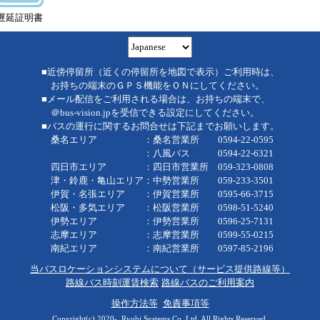
遅延証明書
■近傍停留所（近くの停留所を地図で表示）ご利用時は、
お持ちの端末のＧＰＳ機能をＯＮにしてください。
■メール配信をご利用される場合は、お持ちの端末で、
＠bus-vision.jpを受信できる設定にしてください。
■バスの運行に関するお問合せは下記までお願いします。
桑名エリア ：桑名営業所 0594-22-0595
：八風バス 0594-22-6321
四日市エリア ：四日市営業所 059-323-0808
津・鈴鹿・亀山エリア：中勢営業所 059-233-3501
伊賀・名張エリア ：伊賀営業所 0595-66-3715
松阪・多気エリア ：松阪営業所 0598-51-5240
伊勢エリア ：伊勢営業所 0596-25-7131
志摩エリア ：志摩営業所 0599-55-0215
南紀エリア ：南紀営業所 0597-85-2196
当バスロケーションシステムについて（サービス提供路線等）
路線バス時刻運賃検索
路線バスのご利用案内
操作方法等
免責事項等
Copyright(c) 2020-, Ryobi Systems Co.,Ltd. All Rights Reserved.