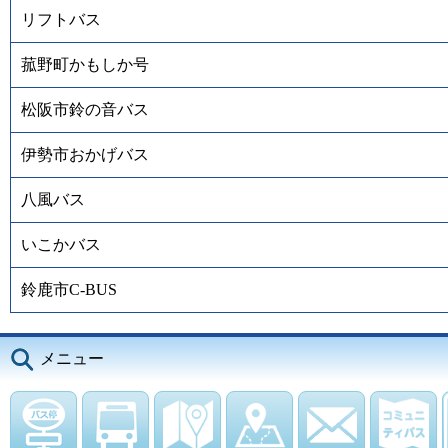
リフトバス
菰野町かもしか号
松阪市鈴の音バス
伊勢市おかげバス
八風バス
いこかバス
鈴鹿市C-BUS
メニュー