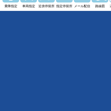
乗降指定
車両指定
近傍停留所
指定停留所
メール配信
路線図