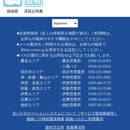
路線図
遅延証明書
■近傍停留所（近くの停留所を地図で表示）ご利用時は、
お持ちの端末のＧＰＳ機能をＯＮにしてください。
■メール配信をご利用される場合は、お持ちの端末で、
＠bus-vision.jpを受信できる設定にしてください。
■バスの運行に関するお問合せは下記までお願いします。
桑名エリア ：桑名営業所 0594-22-0595
：八風バス 0594-22-6321
四日市エリア ：四日市営業所 059-323-0808
津・鈴鹿・亀山エリア：中勢営業所 059-233-3501
伊賀・名張エリア ：伊賀営業所 0595-66-3715
松阪・多気エリア ：松阪営業所 0598-51-5240
伊勢エリア ：伊勢営業所 0596-25-7131
志摩エリア ：志摩営業所 0599-55-0215
南紀エリア ：南紀営業所 0597-85-2196
当バスロケーションシステムについて（サービス提供路線等）
路線バス時刻運賃検索
路線バスのご利用案内
操作方法等
免責事項等