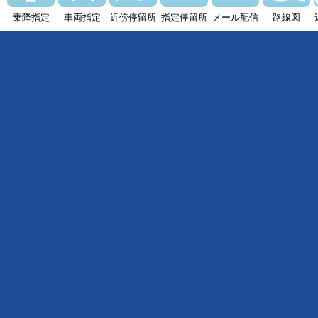
乗降指定
車両指定
近傍停留所
指定停留所
メール配信
路線図