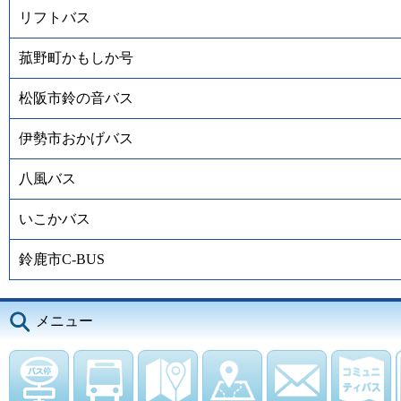
リフトバス
菰野町かもしか号
松阪市鈴の音バス
伊勢市おかげバス
八風バス
いこかバス
鈴鹿市C-BUS
メニュー