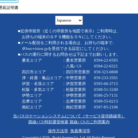
遅延証明書
■近傍停留所（近くの停留所を地図で表示）ご利用時は、
お持ちの端末のＧＰＳ機能をＯＮにしてください。
■メール配信をご利用される場合は、お持ちの端末で、
＠bus-vision.jpを受信できる設定にしてください。
■バスの運行に関するお問合せは下記までお願いします。
桑名エリア ：桑名営業所 0594-22-0595
：八風バス 0594-22-6321
四日市エリア ：四日市営業所 059-323-0808
津・鈴鹿・亀山エリア：中勢営業所 059-233-3501
伊賀・名張エリア ：伊賀営業所 0595-66-3715
松阪・多気エリア ：松阪営業所 0598-51-5240
伊勢エリア ：伊勢営業所 0596-25-7131
志摩エリア ：志摩営業所 0599-55-0215
南紀エリア ：南紀営業所 0597-85-2196
当バスロケーションシステムについて（サービス提供路線等）
路線バス時刻運賃検索
路線バスのご利用案内
操作方法等
免責事項等
Copyright(c) 2020-, Ryobi Systems Co.,Ltd. All Rights Reserved.