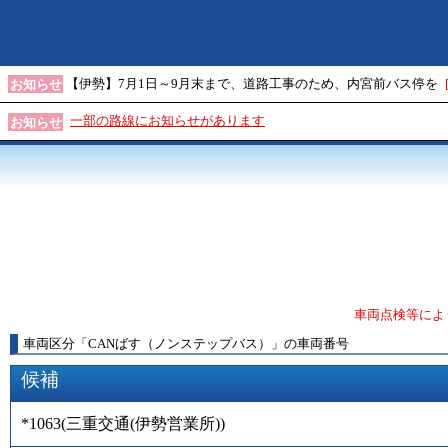
【伊勢】7月1日～9月末まで、道路工事のため、内宮前バス停を
お知らせ
一部の路線にお知らせがあります
お知らせ
車両点検等によ
車両区分
「
CANばす（ノンステップバス）
」
の車両番号
候補
*1063
(
三重交通(伊勢営業所)
)