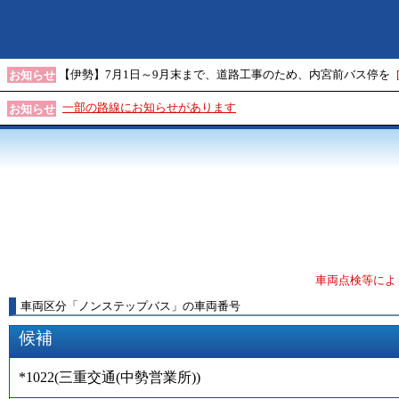
【伊勢】7月1日～9月末まで、道路工事のため、内宮前バス停を
お知らせ
一部の路線にお知らせがあります
お知らせ
車両点検等によ
車両区分
「
ノンステップバス
」
の車両番号
候補
*1022
(
三重交通(中勢営業所)
)