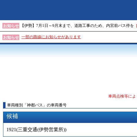
【伊勢】7月1日～9月末まで、道路工事のため、内宮前バス停を
お知らせ
一部の路線にお知らせがあります
お知らせ
車両点検等によ
車両種別
「
神都バス
」
の車両番号
候補
1921
(
三重交通(伊勢営業所)
)