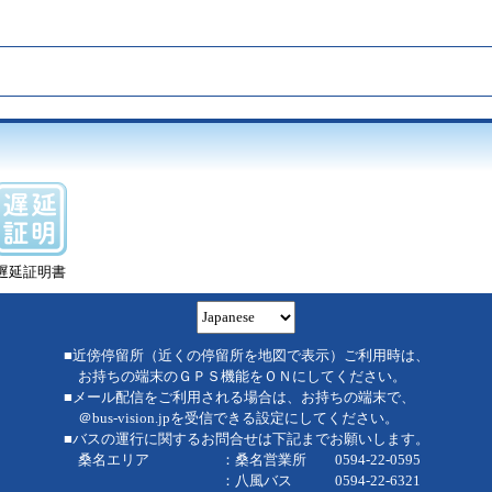
遅延証明書
■近傍停留所（近くの停留所を地図で表示）ご利用時は、
お持ちの端末のＧＰＳ機能をＯＮにしてください。
■メール配信をご利用される場合は、お持ちの端末で、
＠bus-vision.jpを受信できる設定にしてください。
■バスの運行に関するお問合せは下記までお願いします。
桑名エリア ：桑名営業所 0594-22-0595
：八風バス 0594-22-6321