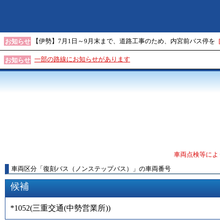
【伊勢】7月1日～9月末まで、道路工事のため、内宮前バス停を
お知らせ
一部の路線にお知らせがあります
お知らせ
車両点検等によ
車両区分
「
復刻バス（ノンステップバス）
」
の車両番号
候補
*1052
(
三重交通(中勢営業所)
)