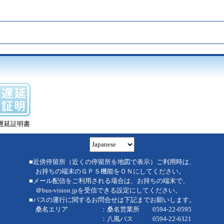
遅延証明書
■近傍停留所（近くの停留所を地図で表示）ご利用時は、
お持ちの端末のＧＰＳ機能をＯＮにしてください。
■メール配信をご利用される場合は、お持ちの端末で、
＠bus-vision.jpを受信できる設定にしてください。
■バスの運行に関するお問合せは下記までお願いします。
桑名エリア ：桑名営業所 0594-22-0595
：八風バス 0594-22-6321