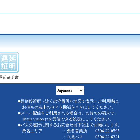
遅延証明書
■近傍停留所（近くの停留所を地図で表示）ご利用時は、
お持ちの端末のＧＰＳ機能をＯＮにしてください。
■メール配信をご利用される場合は、お持ちの端末で、
＠bus-vision.jpを受信できる設定にしてください。
■バスの運行に関するお問合せは下記までお願いします。
桑名エリア ：桑名営業所 0594-22-0595
：八風バス 0594-22-6321