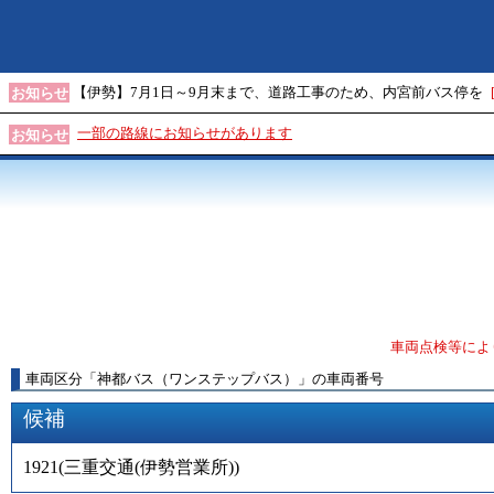
【伊勢】7月1日～9月末まで、道路工事のため、内宮前バス停を
お知らせ
一部の路線にお知らせがあります
お知らせ
車両点検等によ
車両区分
「
神都バス（ワンステップバス）
」
の車両番号
候補
1921
(
三重交通(伊勢営業所)
)