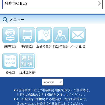
鈴鹿市C-BUS
メニュー
乗降指定
車両指定
近傍停留所
指定停留所
メール配信
路線図
遅延証明書
■近傍停留所（近くの停留所を地図で表示）ご利用時は、
お持ちの端末のＧＰＳ機能をＯＮにしてください。
■メール配信をご利用される場合は、お持ちの端末で、
＠bus-vision.jpを受信できる設定にしてください。