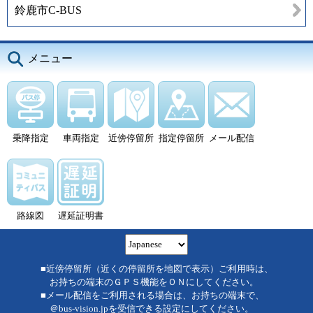
鈴鹿市C-BUS
メニュー
乗降指定
車両指定
近傍停留所
指定停留所
メール配信
路線図
遅延証明書
■近傍停留所（近くの停留所を地図で表示）ご利用時は、
お持ちの端末のＧＰＳ機能をＯＮにしてください。
■メール配信をご利用される場合は、お持ちの端末で、
＠bus-vision.jpを受信できる設定にしてください。