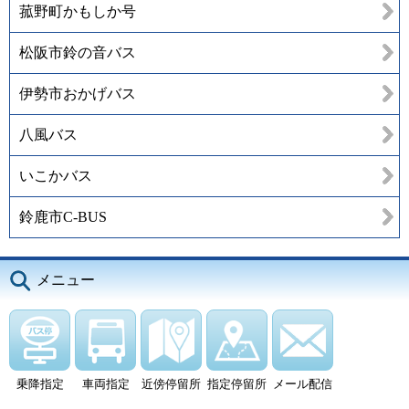
菰野町かもしか号
松阪市鈴の音バス
伊勢市おかげバス
八風バス
いこかバス
鈴鹿市C-BUS
メニュー
乗降指定
車両指定
近傍停留所
指定停留所
メール配信