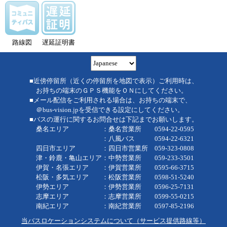
路線図
遅延証明書
■近傍停留所（近くの停留所を地図で表示）ご利用時は、
お持ちの端末のＧＰＳ機能をＯＮにしてください。
■メール配信をご利用される場合は、お持ちの端末で、
＠bus-vision.jpを受信できる設定にしてください。
■バスの運行に関するお問合せは下記までお願いします。
桑名エリア ：桑名営業所 0594-22-0595
：八風バス 0594-22-6321
四日市エリア ：四日市営業所 059-323-0808
津・鈴鹿・亀山エリア：中勢営業所 059-233-3501
伊賀・名張エリア ：伊賀営業所 0595-66-3715
松阪・多気エリア ：松阪営業所 0598-51-5240
伊勢エリア ：伊勢営業所 0596-25-7131
志摩エリア ：志摩営業所 0599-55-0215
南紀エリア ：南紀営業所 0597-85-2196
当バスロケーションシステムについて（サービス提供路線等）