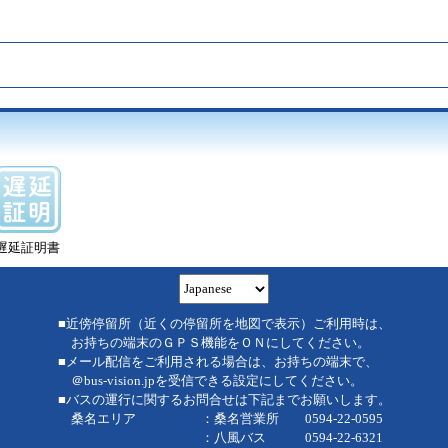
遅延証明書
■近傍停留所（近くの停留所を地図で表示）ご利用時は、
お持ちの端末のＧＰＳ機能をＯＮにしてください。
■メール配信をご利用される場合は、お持ちの端末で、
＠bus-vision.jpを受信できる設定にしてください。
■バスの運行に関するお問合せは下記までお願いします。
桑名エリア ：桑名営業所 0594-22-0595
：八風バス 0594-22-6321