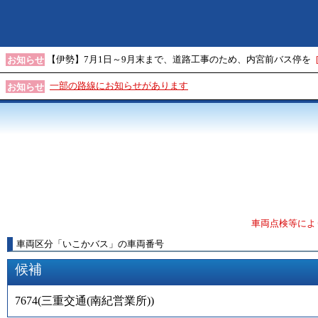
【伊勢】7月1日～9月末まで、道路工事のため、内宮前バス停を
お知らせ
一部の路線にお知らせがあります
お知らせ
車両点検等によ
車両区分
「
いこかバス
」
の車両番号
候補
7674
(
三重交通(南紀営業所)
)