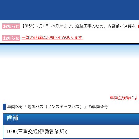
【伊勢】7月1日～9月末まで、道路工事のため、内宮前バス停を
お知らせ
一部の路線にお知らせがあります
お知らせ
車両点検等によ
車両区分
「
電気バス（ノンステップバス）
」
の車両番号
候補
1000
(
三重交通(伊勢営業所)
)