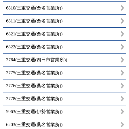
6810
(
三重交通(桑名営業所)
)
6811
(
三重交通(桑名営業所)
)
6821
(
三重交通(桑名営業所)
)
6822
(
三重交通(桑名営業所)
)
2764
(
三重交通(四日市営業所)
)
2775
(
三重交通(桑名営業所)
)
2776
(
三重交通(桑名営業所)
)
2778
(
三重交通(桑名営業所)
)
5963
(
三重交通(伊勢営業所)
)
6203
(
三重交通(桑名営業所)
)