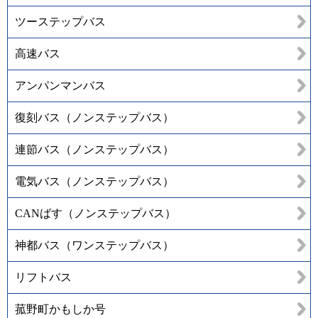
ツーステップバス
高速バス
アンパンマンバス
復刻バス（ノンステップバス）
連節バス（ノンステップバス）
電気バス（ノンステップバス）
CANばす（ノンステップバス）
神都バス（ワンステップバス）
リフトバス
菰野町かもしか号