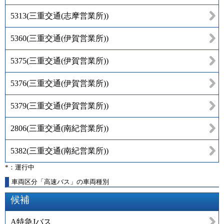
5313
(
三重交通(志摩営業所)
)
5360
(
三重交通(伊賀営業所)
)
5375
(
三重交通(伊賀営業所)
)
5376
(
三重交通(伊賀営業所)
)
5379
(
三重交通(伊賀営業所)
)
2806
(
三重交通(南紀営業所)
)
5382
(
三重交通(南紀営業所)
)
*：運行中
車両区分「高速バス」の車両種別
候補
A特急Jバス