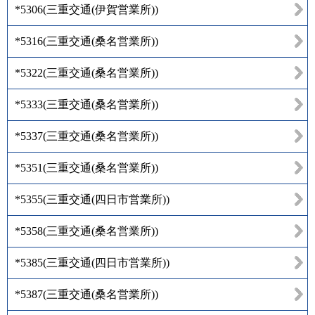
*5306
(
三重交通(伊賀営業所)
)
*5316
(
三重交通(桑名営業所)
)
*5322
(
三重交通(桑名営業所)
)
*5333
(
三重交通(桑名営業所)
)
*5337
(
三重交通(桑名営業所)
)
*5351
(
三重交通(桑名営業所)
)
*5355
(
三重交通(四日市営業所)
)
*5358
(
三重交通(桑名営業所)
)
*5385
(
三重交通(四日市営業所)
)
*5387
(
三重交通(桑名営業所)
)