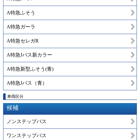
A特急ふそう
A特急ガーラ
A特急セレガR
A特急Jバス新カラー
A特急新型ふそう(青)
A特急Jバス（青）
車両区分
候補
ノンステップバス
ワンステップバス