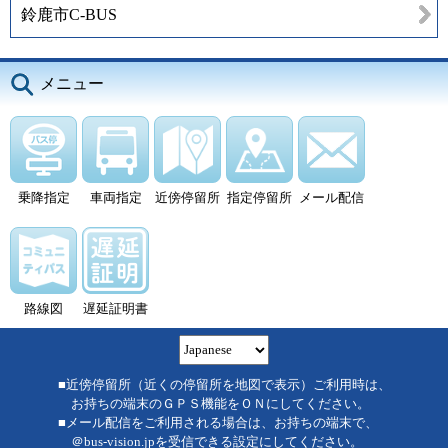
鈴鹿市C-BUS
メニュー
乗降指定
車両指定
近傍停留所
指定停留所
メール配信
路線図
遅延証明書
■近傍停留所（近くの停留所を地図で表示）ご利用時は、
お持ちの端末のＧＰＳ機能をＯＮにしてください。
■メール配信をご利用される場合は、お持ちの端末で、
＠bus-vision.jpを受信できる設定にしてください。